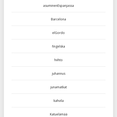
asuminenEspanjassa
Barcelona
elGordo
fingelska
hiihto
juhannus
junamatkat
kahvila
Katuelämää