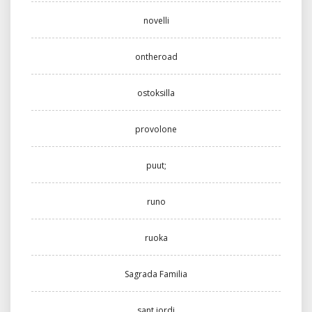
novelli
ontheroad
ostoksilla
provolone
puut;
runo
ruoka
Sagrada Familia
sant jordi