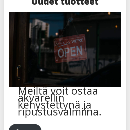
Uudet tuotteet
Meiltä voit ostaa
akvarellin
kehystettynä ja
ripustusvalmiina.