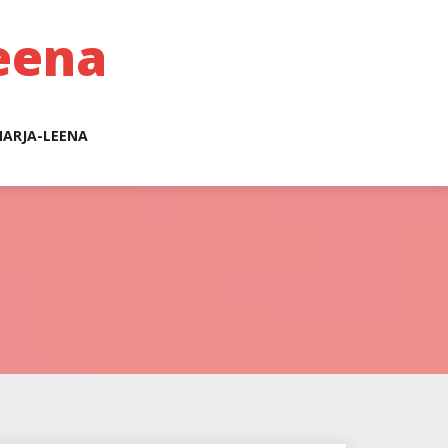
eena
ARJA-LEENA