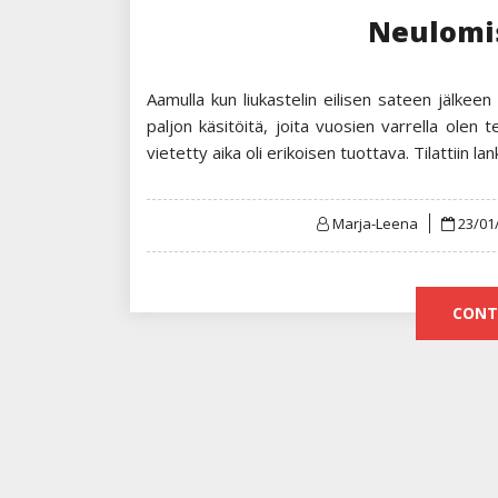
Neulomis
Aamulla kun liukastelin eilisen sateen jälkeen p
paljon käsitöitä, joita vuosien varrella olen
vietetty aika oli erikoisen tuottava. Tilattiin la
Poste
Marja-Leena
23/01
on
CONT