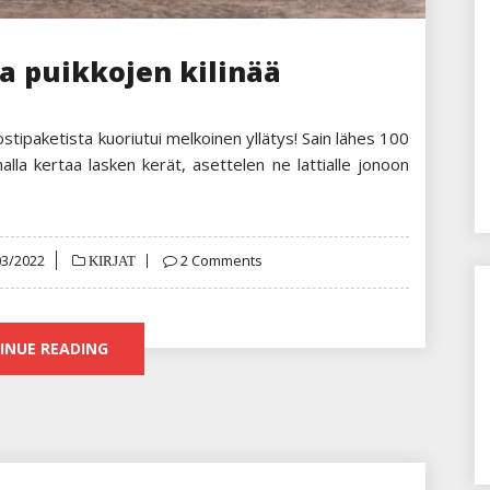
a puikkojen kilinää
ostipaketista kuoriutui melkoinen yllätys! Sain lähes 100
lla kertaa lasken kerät, asettelen ne lattialle jonoon
ed
03/2022
2 Comments
KIRJAT
INUE READING