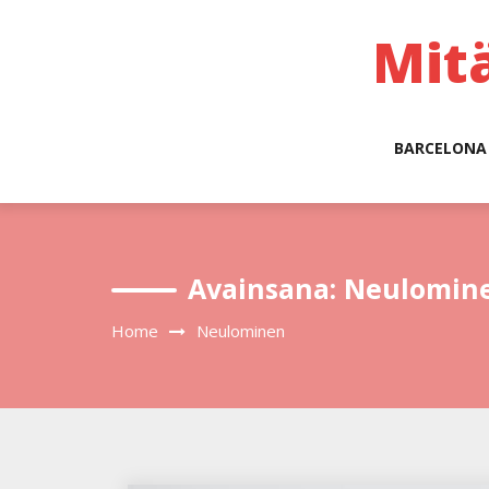
Skip
to
Mit
content
BARCELONA
Avainsana:
Neulomin
Home
Neulominen