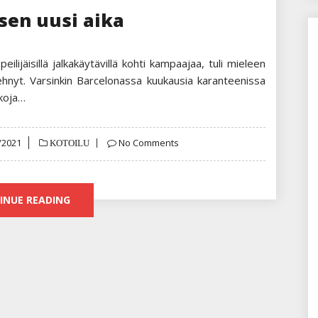
en uusi aika
eilijäisillä jalkakäytävillä kohti kampaajaa, tuli mieleen
 tehnyt. Varsinkin Barcelonassa kuukausia karanteenissa
nkoja…
d
/2021
No Comments
KOTOILU
INUE READING