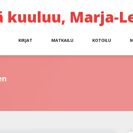
ä kuuluu, Marja-L
KIRJAT
MATKAILU
KOTOILU
M
en