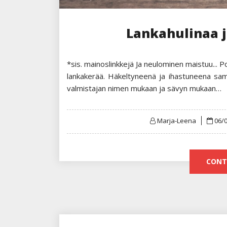
Lankahulinaa j
*sis. mainoslinkkejä Ja neulominen maistuu... P
lankakerää. Häkeltyneenä ja ihastuneena sama
valmistajan nimen mukaan ja sävyn mukaan…
Post
Marja-Leena
06/
on
CONT