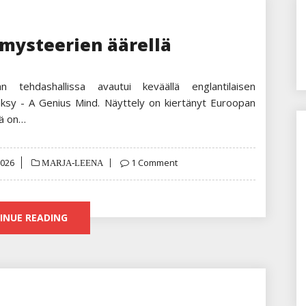
mysteerien äärellä
 tehdashallissa avautui keväällä englantilaisen
anksy - A Genius Mind. Näyttely on kiertänyt Euroopan
sä on…
2026
1 Comment
MARJA-LEENA
INUE READING