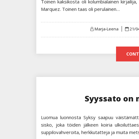
Toinen kaksikosta oli kolumbialainen kirjailija,
Marquez. Toinen taas oli perulainen…
Post
Marja-Leena
21/0
on
CONT
Syyssato on
Luomua luonnosta Syksy saapuu väistämättä. 
sisko, joka töiden jälkeen koiria ulkoiluttae
suppilovahveroita, herkkutatteja ja muita met