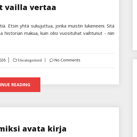
t vailla vertaa
tiä. Etsin yhtä sukujuttua, jonka muistin lukeneeni. Sitä
 historian makua, kuin olisi vuosituhat vaihtunut - niin
026
No Comments
Uncategorized
INUE READING
 miksi avata kirja