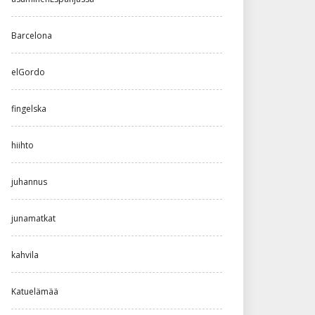
Barcelona
elGordo
fingelska
hiihto
juhannus
junamatkat
kahvila
Katuelämää