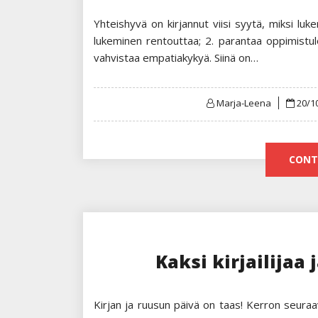
Yhteishyvä on kirjannut viisi syytä, miksi lu
lukeminen rentouttaa; 2. parantaa oppimistulo
vahvistaa empatiakykyä. Siinä on…
Post
Marja-Leena
20/1
on
CONT
Kaksi kirjailijaa
Kirjan ja ruusun päivä on taas! Kerron seuraava