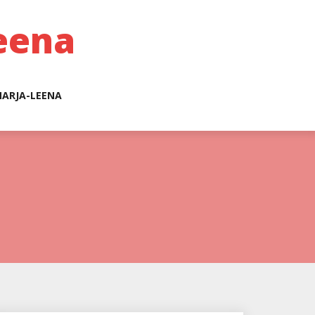
eena
ARJA-LEENA