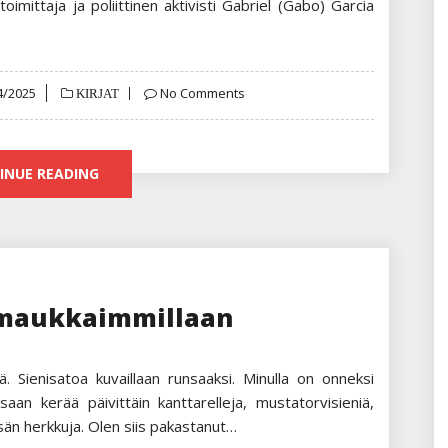
 toimittaja ja poliittinen aktivisti Gabriel (Gabo) Garcia
ed
4/2025
No Comments
KIRJAT
INUE READING
 maukkaimmillaan
Sienisatoa kuvaillaan runsaaksi. Minulla on onneksi
ssaan kerää päivittäin kanttarelleja, mustatorvisieniä,
sän herkkuja. Olen siis pakastanut…