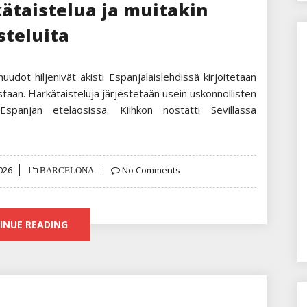
kätaistelua ja muitakin
steluita
huudot hiljenivät äkisti Espanjalaislehdissä kirjoitetaan
staan. Härkätaisteluja järjestetään usein uskonnollisten
panjan eteläosissa. Kiihkon nostatti Sevillassa
026
No Comments
BARCELONA
INUE READING