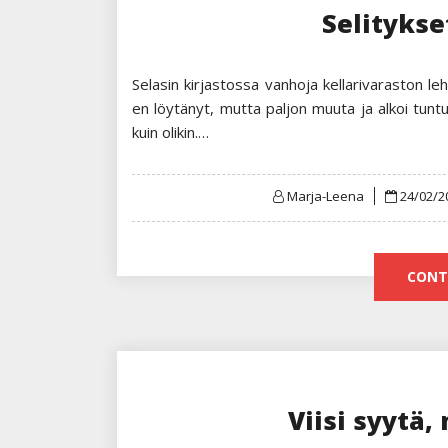
Selitykse
Selasin kirjastossa vanhoja kellarivaraston leh
en löytänyt, mutta paljon muuta ja alkoi tuntua
kuin olikin.…
Posted
Marja-Leena
24/02/2
on
CONT
Viisi syytä,