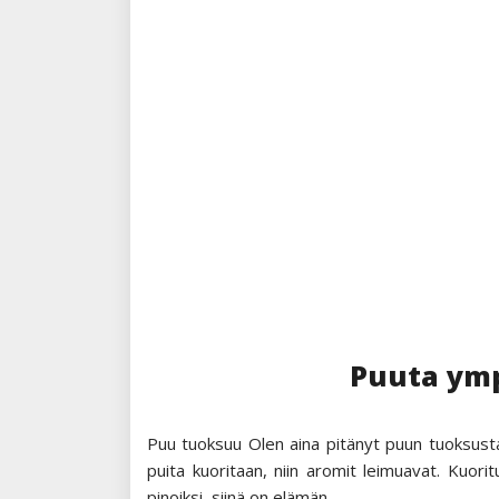
on
CONT