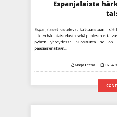
Espanjalaista här
tai
Espanjalaiset kiistelevät kulttuuristaan - olé-
jälleen härkätaistelusta sekä puolesta että va
pyhien yhteydessä. Suosituinta se on Es
pääsiäisenaikaan…
Posted
Marja-Leena
27/04/2
on
CONT