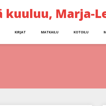
ä kuuluu, Marja-L
KIRJAT
MATKAILU
KOTOILU
M