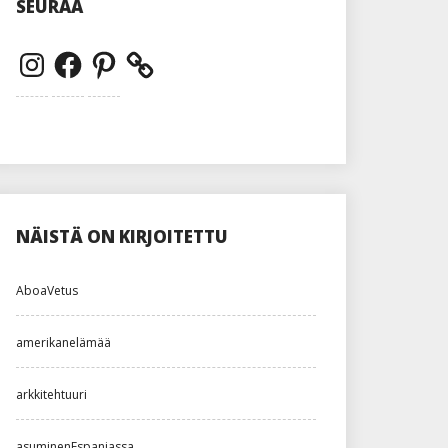
SEURAA
Instagram
Facebook
Pinterest
NÄISTÄ ON KIRJOITETTU
AboaVetus
amerikanelämää
arkkitehtuuri
asuminenEspanjassa