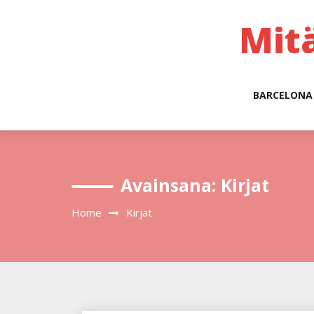
Skip
to
Mit
content
BARCELONA
Avainsana:
Kirjat
Home
Kirjat