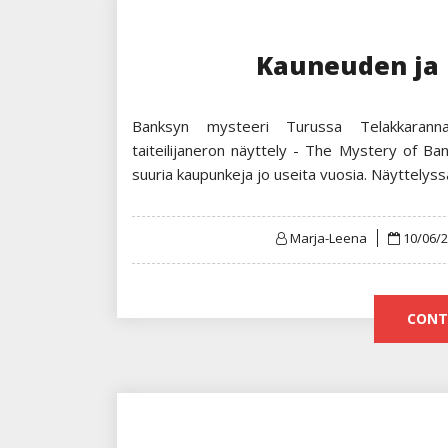
Kauneuden ja 
Banksyn mysteeri Turussa Telakkarannan
taiteilijaneron näyttely - The Mystery of B
suuria kaupunkeja jo useita vuosia. Näyttelys
Posted
Marja-Leena
10/06/
on
CONT