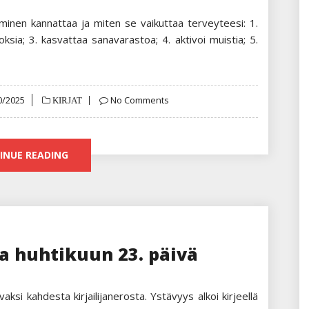
keminen kannattaa ja miten se vaikuttaa terveyteesi: 1.
ksia; 3. kasvattaa sanavarastoa; 4. aktivoi muistia; 5.
ed
0/2025
No Comments
KIRJAT
INUE READING
 ja huhtikuun 23. päivä
ksi kahdesta kirjailijanerosta. Ystävyys alkoi kirjeellä