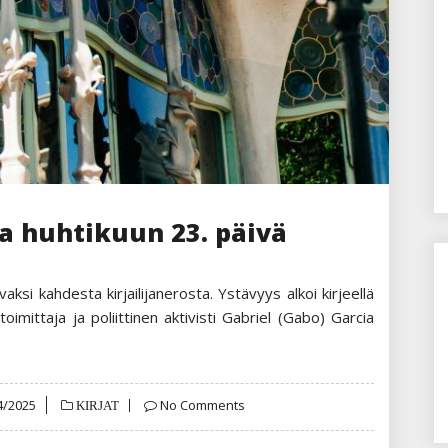
 ja huhtikuun 23. päivä
ksi kahdesta kirjailijanerosta. Ystävyys alkoi kirjeellä
 toimittaja ja poliittinen aktivisti Gabriel (Gabo) Garcia
ed
4/2025
No Comments
KIRJAT