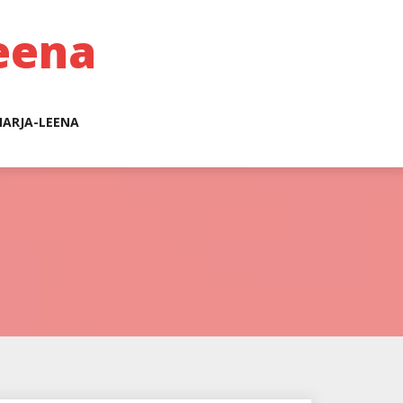
eena
ARJA-LEENA