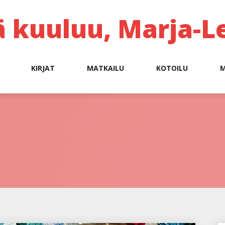
ä kuuluu, Marja-L
KIRJAT
MATKAILU
KOTOILU
M