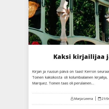
Kaksi kirjailijaa
Kirjan ja ruusun päivä on taas! Kerron seuraava
Toinen kaksikosta oli kolumbialainen kirjailija,
Marquez. Toinen taas oli perulainen…
Post
Marja-Leena
21/0
on