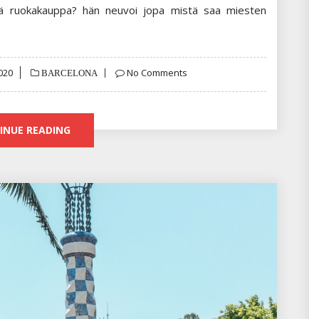
vä ruokakauppa? hän neuvoi jopa mistä saa miesten
020
No Comments
BARCELONA
INUE READING