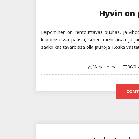
Hyvin on 
Leipominen on rentouttavaa puuhaa, ja vihdo
leipomisessa pääsin, siihen meni aikaa ja ja
saako käsitavaroissa olla jauhoja. Koska vasta
Poste
Marja-Leena
30/01
on
CONT