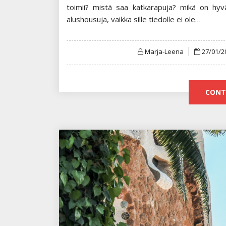
toimii? mistä saa katkarapuja? mikä on hy
alushousuja, vaikka sille tiedolle ei ole…
Posted
Marja-Leena
27/01/2
on
CONT