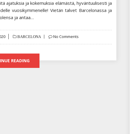
itä ajatuksia ja kokemuksia elämästä, hyväntuulisesti ja
udelle vuosikymmenelle! Vietän talvet Barcelonassa ja
olensa ja antaa…
020
No Comments
BARCELONA
INUE READING