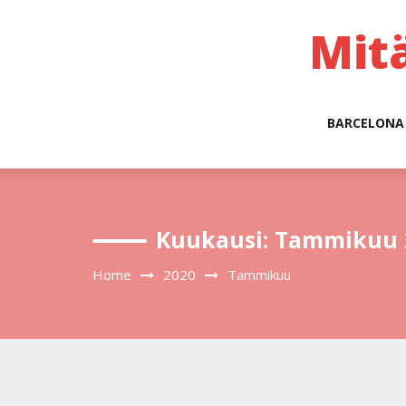
Skip
to
Mit
content
BARCELONA
Kuukausi:
Tammikuu 
Home
2020
Tammikuu