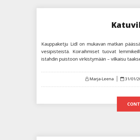
Katuvil
Kauppaketju Lidl on mukavan matkan päässä. 
vesipisteistä. Koiraihmiset tuovat lemmikeil
istahdin puistoon virkistymään – vilkaisu taaks
Posted
Marja-Leena
31/01/2
on
CONT