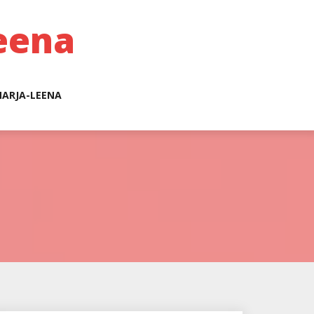
eena
ARJA-LEENA