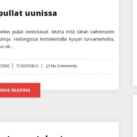
pullat uunissa
inkin pullat onnistuivat. Mutta että tähän vaiheeseen
uhoja. Helsingissä lentokentällä kysyin turvamieheltä,
us oli…
d
/2020
No Comments
KOTOILU
INUE READING