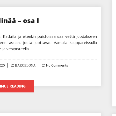
inää – osa I
Kaduilla ja etenkin puistoissa saa vettä juodakseen
leen astian, josta juottavat. Aamulla kauppareissulla
e ja vesipisteellä…
020
No Comments
BARCELONA
INUE READING