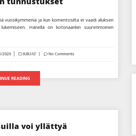
n tunnustukset
riä vuosikymmeniä ja kun komentosilta ei vaadi aluksen
n lukemiseen. Hänellä on kotonaankin suurenmoinen
ed
1/2020
No Comments
KIRJAT
INUE READING
illa voi yllättyä