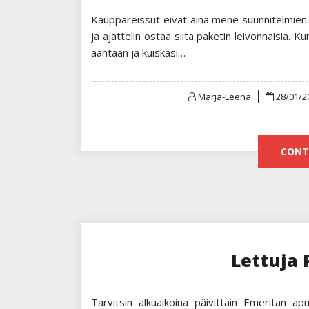
Kauppareissut eivät aina mene suunnitelmien m
ja ajattelin ostaa siitä paketin leivonnaisia. Kun
ääntään ja kuiskasi…
Posted
Marja-Leena
28/01/2
on
CONT
Lettuja
Tarvitsin alkuaikoina päivittäin Emeritan a