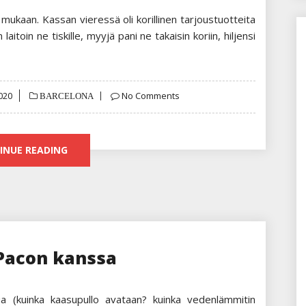
ukaan. Kassan vieressä oli korillinen tarjoustuotteita
 laitoin ne tiskille, myyjä pani ne takaisin koriin, hiljensi
020
No Comments
BARCELONA
INUE READING
 Pacon kanssa
pua (kuinka kaasupullo avataan? kuinka vedenlämmitin