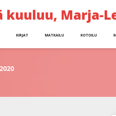
ä kuuluu, Marja-L
KIRJAT
MATKAILU
KOTOILU
M
2020