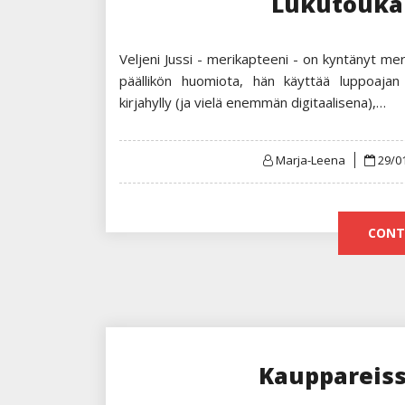
Lukutouka
Veljeni Jussi - merikapteeni - on kyntänyt me
päällikön huomiota, hän käyttää luppoaja
kirjahylly (ja vielä enemmän digitaalisena),…
Post
Marja-Leena
29/0
on
CONT
Kauppareissu