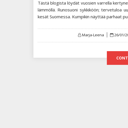
Tästä blogista löydät vuosien varrella kertyne
lämmöllä. Runosuoni sykkiköön; tervetuloa u
kesät Suomessa. Kumpikin näyttää parhaat pu
Posted
Marja-Leena
26/01/2
on
CONT