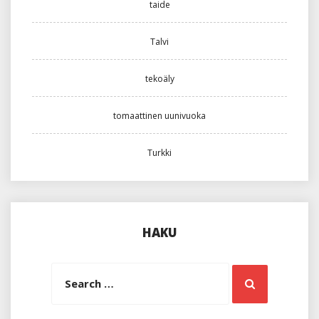
taide
Talvi
tekoäly
tomaattinen uunivuoka
Turkki
HAKU
Search
Search
for: