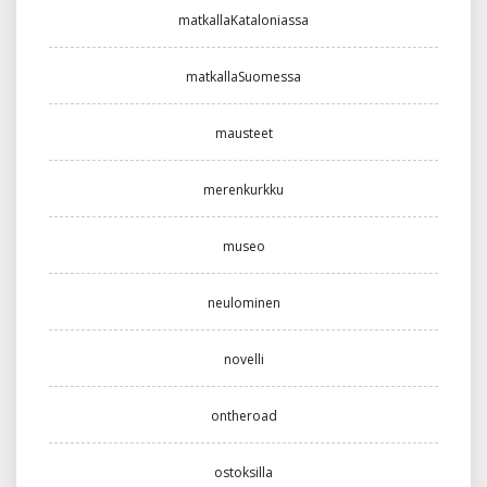
matkallaKataloniassa
matkallaSuomessa
mausteet
merenkurkku
museo
neulominen
novelli
ontheroad
ostoksilla