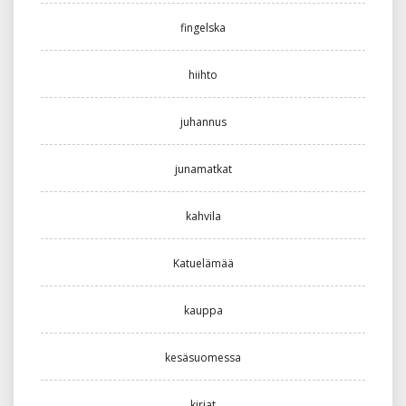
fingelska
hiihto
juhannus
junamatkat
kahvila
Katuelämää
kauppa
kesäsuomessa
kirjat