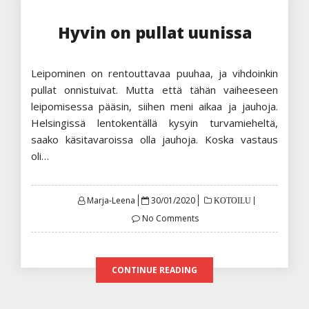
Hyvin on pullat uunissa
Leipominen on rentouttavaa puuhaa, ja vihdoinkin
pullat onnistuivat. Mutta että tähän vaiheeseen
leipomisessa pääsin, siihen meni aikaa ja jauhoja.
Helsingissä lentokentällä kysyin turvamieheltä,
saako käsitavaroissa olla jauhoja. Koska vastaus
oli…
Posted
Marja-Leena
30/01/2020
KOTOILU
on
No Comments
CONTINUE READING