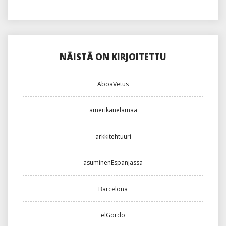
NÄISTÄ ON KIRJOITETTU
AboaVetus
amerikanelämää
arkkitehtuuri
asuminenEspanjassa
Barcelona
elGordo