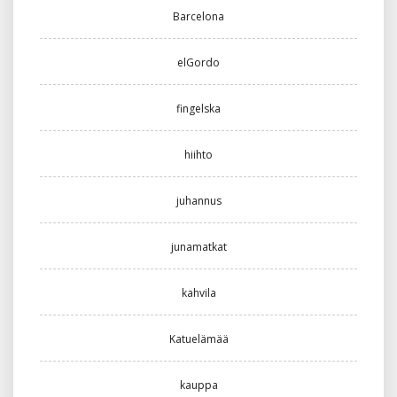
Barcelona
elGordo
fingelska
hiihto
juhannus
junamatkat
kahvila
Katuelämää
kauppa