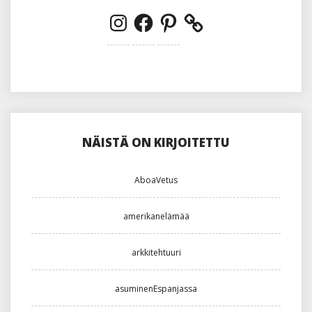
Instagram
Facebook
Pinterest
NÄISTÄ ON KIRJOITETTU
AboaVetus
amerikanelämää
arkkitehtuuri
asuminenEspanjassa