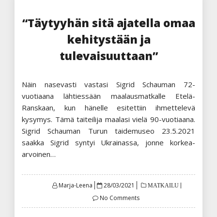
“Täytyyhän sitä ajatella omaa
kehitystään ja
tulevaisuuttaan”
Näin nasevasti vastasi Sigrid Schauman 72-
vuotiaana lähtiessään maalausmatkalle Etelä-
Ranskaan, kun hänelle esitettiin ihmettelevä
kysymys. Tämä taiteilija maalasi vielä 90-vuotiaana.
Sigrid Schauman Turun taidemuseo 23.5.2021
saakka Sigrid syntyi Ukrainassa, jonne korkea-
arvoinen…
Posted
Marja-Leena
28/03/2021
MATKAILU
on
No Comments