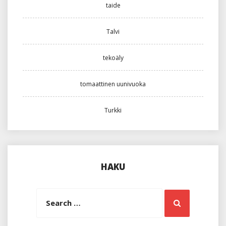
taide
Talvi
tekoäly
tomaattinen uunivuoka
Turkki
HAKU
Search
Search
for: