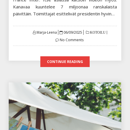
Kanavaa kuuntelee 7 miljoonaa ranskalaista
päivittäin. Toimittajat esittelivät presidentin hyvin…
Posted
Marja-Leena
06/09/2025
KOTOILU
on
No Comments
CONTINUE READING