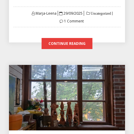
Posted
Marja-Leena
29/09/2025
Uncategorized
on
1 Comment
CONTINUE READING