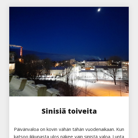
Sinisiä toiveita
Päivänvaloa on kovin vähän tähän vuodenaikaan. Kun
katsoo ikkunasta ulos näkee vain sinistä valoa. Lunta