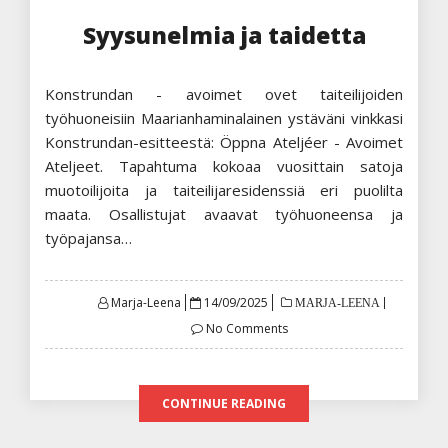
Syysunelmia ja taidetta
Konstrundan - avoimet ovet taiteilijoiden
työhuoneisiin Maarianhaminalainen ystäväni vinkkasi
Konstrundan-esitteestä: Öppna Ateljéer - Avoimet
Ateljeet. Tapahtuma kokoaa vuosittain satoja
muotoilijoita ja taiteilijaresidenssiä eri puolilta
maata. Osallistujat avaavat työhuoneensa ja
työpajansa…
Posted
Marja-Leena
14/09/2025
MARJA-LEENA
on
No Comments
CONTINUE READING