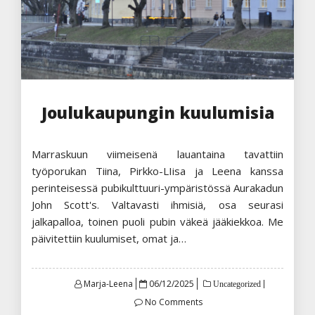
Joulukaupungin kuulumisia
Marraskuun viimeisenä lauantaina tavattiin
työporukan Tiina, Pirkko-LIisa ja Leena kanssa
perinteisessä pubikulttuuri-ympäristössä Aurakadun
John Scott's. Valtavasti ihmisiä, osa seurasi
jalkapalloa, toinen puoli pubin väkeä jääkiekkoa. Me
päivitettiin kuulumiset, omat ja…
Posted
Marja-Leena
06/12/2025
Uncategorized
on
No Comments