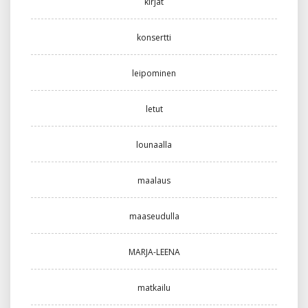
kirjat
konsertti
leipominen
letut
lounaalla
maalaus
maaseudulla
MARJA-LEENA
matkailu