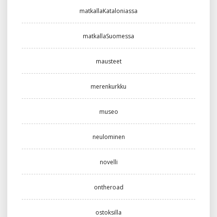
matkallaKataloniassa
matkallaSuomessa
mausteet
merenkurkku
museo
neulominen
novelli
ontheroad
ostoksilla