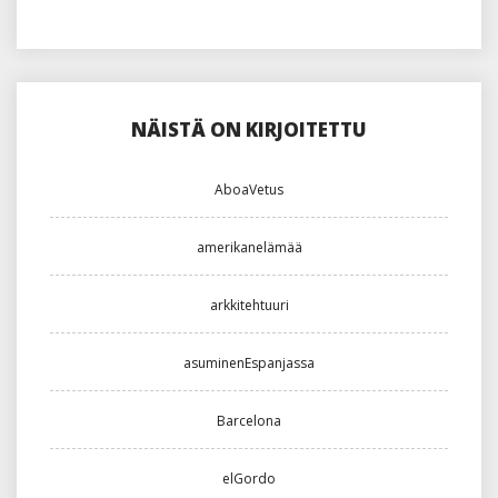
NÄISTÄ ON KIRJOITETTU
AboaVetus
amerikanelämää
arkkitehtuuri
asuminenEspanjassa
Barcelona
elGordo