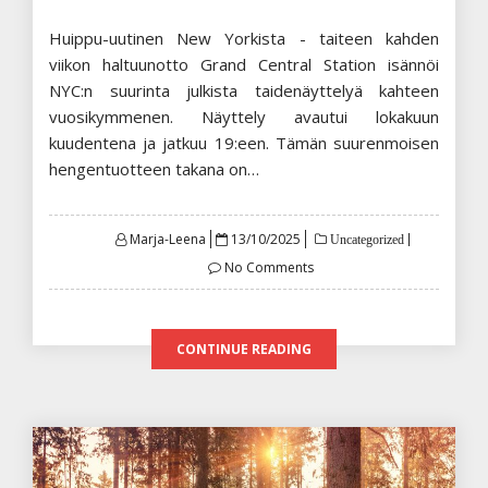
Huippu-uutinen New Yorkista - taiteen kahden
viikon haltuunotto Grand Central Station isännöi
NYC:n suurinta julkista taidenäyttelyä kahteen
vuosikymmenen. Näyttely avautui lokakuun
kuudentena ja jatkuu 19:een. Tämän suurenmoisen
hengentuotteen takana on…
Posted
Marja-Leena
13/10/2025
Uncategorized
on
No Comments
CONTINUE READING