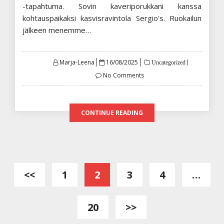
-tapahtuma. Sovin kaveriporukkani kanssa
kohtauspaikaksi kasvisravintola Sergio's. Ruokailun
jälkeen menemme…
Posted
Marja-Leena
16/08/2025
Uncategorized
on
No Comments
CONTINUE READING
Artikkelien
<<
1
2
3
4
…
sivutus
20
>>