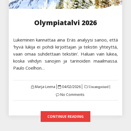
Olympiatalvi 2026
Lukeminen kannattaa aina Eräs analyysi sanoo, että
'hyvä lukija ei pohdi kirjoittajan ja tekstin yhteyttä,
vaan omaa suhdettaan tekstiin'. Haluan vain lukea,
koska viihdyn sanojen ja tarinoiden maailmassa.
Paulo Coelhon…
Posted
Marja-Leena
04/02/2026
Uncategorized
on
No Comments
CONTINUE READING