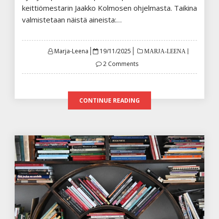
keittiömestarin Jaakko Kolmosen ohjelmasta. Taikina
valmistetaan näistä aineista:…
Posted
Marja-Leena
19/11/2025
MARJA-LEENA
on
2 Comments
CONTINUE READING