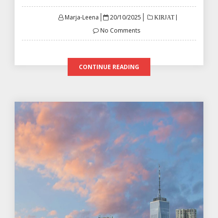
Posted
Marja-Leena
20/10/2025
KIRJAT
on
No Comments
CONTINUE READING