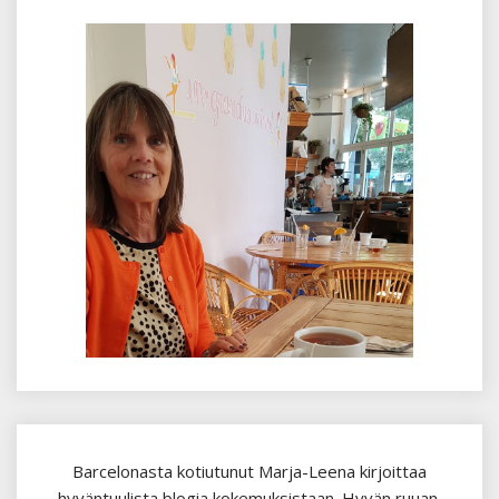
Barcelonasta kotiutunut Marja-Leena kirjoittaa
hyväntuulista blogia kokemuksistaan. Hyvän ruuan,