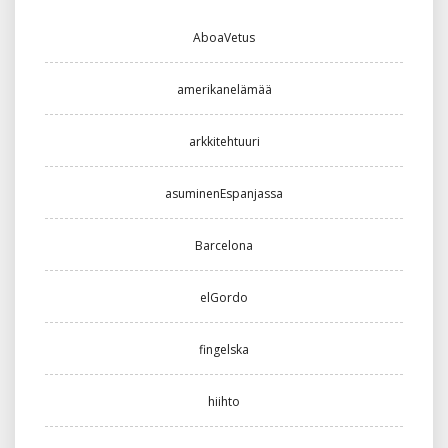
AboaVetus
amerikanelämää
arkkitehtuuri
asuminenEspanjassa
Barcelona
elGordo
fingelska
hiihto