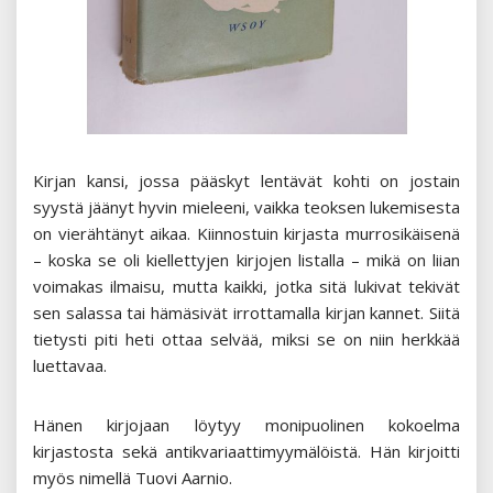
Kirjan kansi, jossa pääskyt lentävät kohti on jostain
syystä jäänyt hyvin mieleeni, vaikka teoksen lukemisesta
on vierähtänyt aikaa. Kiinnostuin kirjasta murrosikäisenä
– koska se oli kiellettyjen kirjojen listalla – mikä on liian
voimakas ilmaisu, mutta kaikki, jotka sitä lukivat tekivät
sen salassa tai hämäsivät irrottamalla kirjan kannet. Siitä
tietysti piti heti ottaa selvää, miksi se on niin herkkää
luettavaa.
Hänen kirjojaan löytyy monipuolinen kokoelma
kirjastosta sekä antikvariaattimyymälöistä. Hän kirjoitti
myös nimellä Tuovi Aarnio.