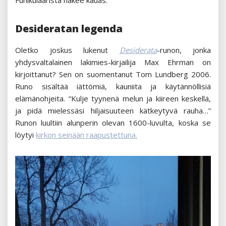
Funikulaarista näkee kauas.
Desideratan legenda
Oletko joskus lukenut
Desiderata
-runon, jonka
yhdysvaltalainen lakimies-kirjailija Max Ehrman on
kirjoittanut? Sen on suomentanut Tom Lundberg 2006.
Runo sisältää iättömiä, kauniita ja käytännöllisiä
elämänohjeita. “Kulje tyynenä melun ja kiireen keskellä,
ja pidä mielessäsi hiljaisuuteen kätkeytyvä rauha…”
Runon luultiin alunperin olevan 1600-luvulta, koska se
löytyi
kirkon seinään raapustettuna.