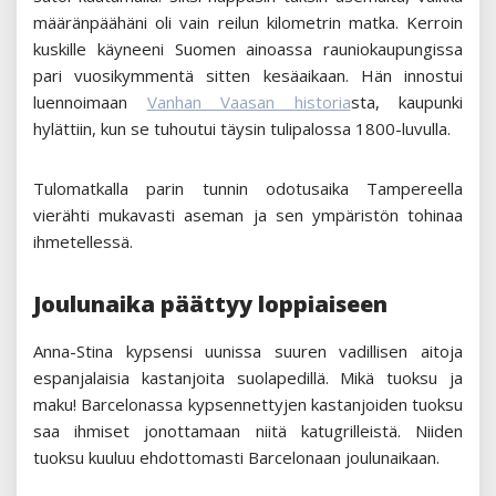
määränpäähäni oli vain reilun kilometrin matka. Kerroin
kuskille käyneeni Suomen ainoassa rauniokaupungissa
pari vuosikymmentä sitten kesäaikaan. Hän innostui
luennoimaan
Vanhan Vaasan historia
sta, kaupunki
hylättiin, kun se tuhoutui täysin tulipalossa 1800-luvulla.
Tulomatkalla parin tunnin odotusaika Tampereella
vierähti mukavasti aseman ja sen ympäristön tohinaa
ihmetellessä.
Joulunaika päättyy loppiaiseen
Anna-Stina kypsensi uunissa suuren vadillisen aitoja
espanjalaisia kastanjoita suolapedillä. Mikä tuoksu ja
maku! Barcelonassa kypsennettyjen kastanjoiden tuoksu
saa ihmiset jonottamaan niitä katugrilleistä. Niiden
tuoksu kuuluu ehdottomasti Barcelonaan joulunaikaan.