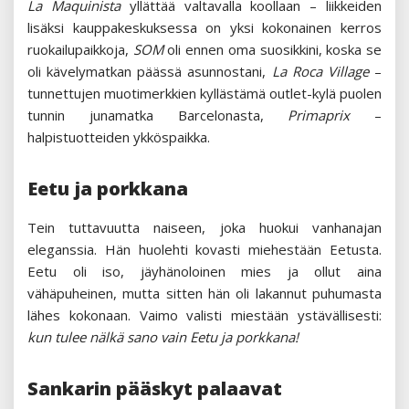
La Maquinista
yllättää valtavalla koollaan – liikkeiden
lisäksi kauppakeskuksessa on yksi kokonainen kerros
ruokailupaikkoja,
SOM
oli ennen oma suosikkini, koska se
oli kävelymatkan päässä asunnostani,
La Roca Village
–
tunnettujen muotimerkkien kyllästämä outlet-kylä puolen
tunnin junamatka Barcelonasta,
Primaprix
–
halpistuotteiden ykköspaikka.
Eetu ja porkkana
Tein tuttavuutta naiseen, joka huokui vanhanajan
eleganssia. Hän huolehti kovasti miehestään Eetusta.
Eetu oli iso, jäyhänoloinen mies ja ollut aina
vähäpuheinen, mutta sitten hän oli lakannut puhumasta
lähes kokonaan. Vaimo valisti miestään ystävällisesti:
kun tulee nälkä sano vain
Eetu ja porkkana!
Sankarin pääskyt palaavat