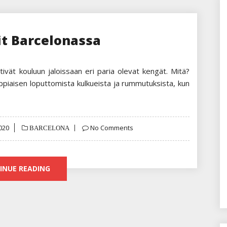
it Barcelonassa
tivät kouluun jaloissaan eri paria olevat kengät. Mitä?
ppiaisen loputtomista kulkueista ja rummutuksista, kun
020
No Comments
BARCELONA
INUE READING