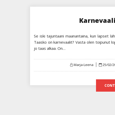
Karnevaal
Se iski tajuntaani maanantaina, kun lapset läh
Taasko on karnevaalit? Vasta olen toipunut lo
jo taas alkaa. On…
Posted
Marja-Leena
25/02/2
on
CONT