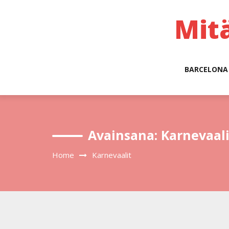
Skip
to
Mit
content
BARCELONA
Avainsana:
Karnevaali
Home
Karnevaalit