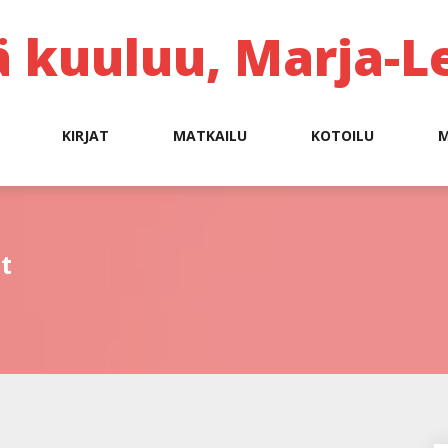
ä kuuluu, Marja-L
KIRJAT
MATKAILU
KOTOILU
M
t