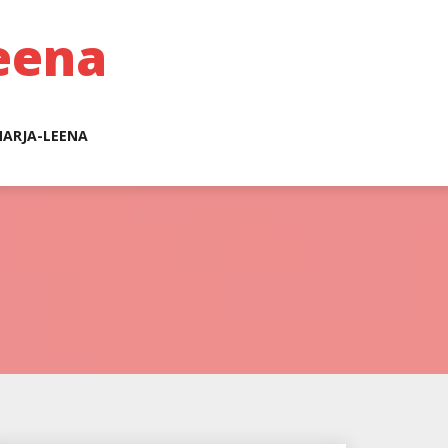
eena
ARJA-LEENA