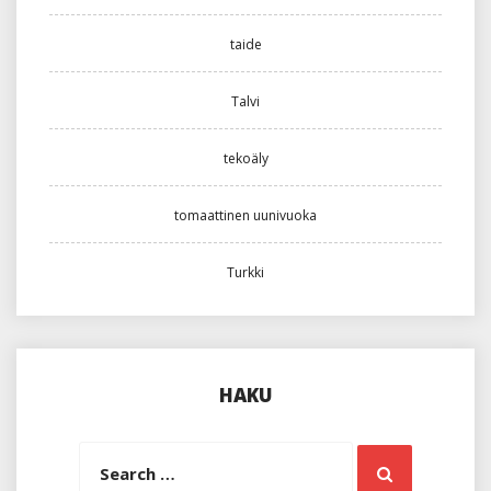
taide
Talvi
tekoäly
tomaattinen uunivuoka
Turkki
HAKU
Search
Search
for: