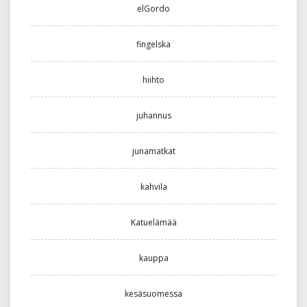
elGordo
fingelska
hiihto
juhannus
junamatkat
kahvila
Katuelämää
kauppa
kesäsuomessa