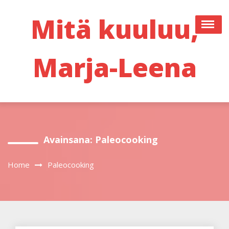
Skip
to
Mitä kuuluu,
content
Marja-Leena
Avainsana:
Paleocooking
Home
Paleocooking