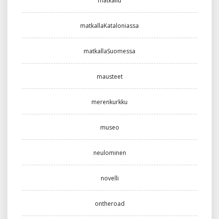
matkailu
matkallaKataloniassa
matkallaSuomessa
mausteet
merenkurkku
museo
neulominen
novelli
ontheroad