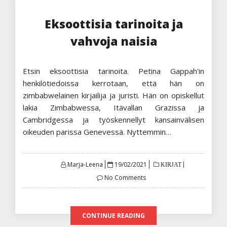
Eksoottisia tarinoita ja
vahvoja naisia
Etsin eksoottisia tarinoita. Petina Gappah'in
henkilötiedoissa kerrotaan, että hän on
zimbabwelainen kirjailija ja juristi. Hän on opiskellut
lakia Zimbabwessa, Itävallan Grazissa ja
Cambridgessa ja työskennellyt kansainvälisen
oikeuden parissa Genevessä. Nyttemmin…
Posted
Marja-Leena
19/02/2021
KIRJAT
on
No Comments
CONTINUE READING