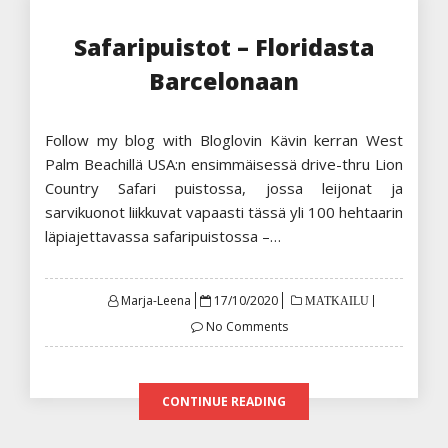
Safaripuistot – Floridasta
Barcelonaan
Follow my blog with Bloglovin Kävin kerran West
Palm Beachillä USA:n ensimmäisessä drive-thru Lion
Country Safari puistossa, jossa leijonat ja
sarvikuonot liikkuvat vapaasti tässä yli 100 hehtaarin
läpiajettavassa safaripuistossa –…
Posted
Marja-Leena
17/10/2020
MATKAILU
on
No Comments
CONTINUE READING