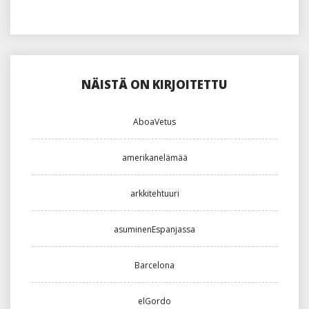
NÄISTÄ ON KIRJOITETTU
AboaVetus
amerikanelämää
arkkitehtuuri
asuminenEspanjassa
Barcelona
elGordo