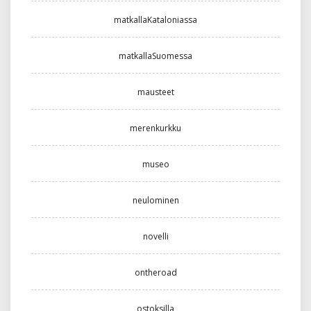
matkallaKataloniassa
matkallaSuomessa
mausteet
merenkurkku
museo
neulominen
novelli
ontheroad
ostoksilla