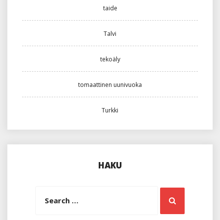
taide
Talvi
tekoäly
tomaattinen uunivuoka
Turkki
HAKU
Search
Search
for: