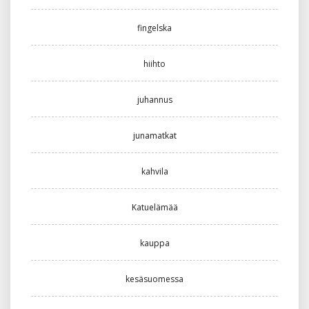
fingelska
hiihto
juhannus
junamatkat
kahvila
Katuelämää
kauppa
kesäsuomessa