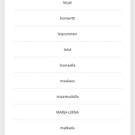
kirjat
konsertti
leipominen
letut
lounaalla
maalaus
maaseudulla
MARJA-LEENA
matkailu