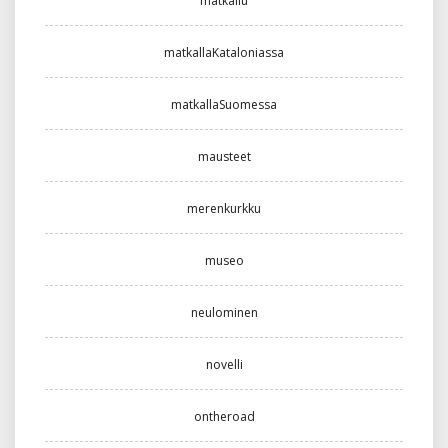
matkailu
matkallaKataloniassa
matkallaSuomessa
mausteet
merenkurkku
museo
neulominen
novelli
ontheroad