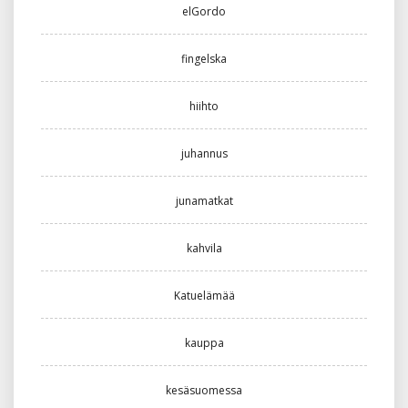
elGordo
fingelska
hiihto
juhannus
junamatkat
kahvila
Katuelämää
kauppa
kesäsuomessa