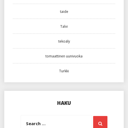
taide
Talvi
tekoäly
tomaattinen uunivuoka
Turkki
HAKU
Search
Search
for: