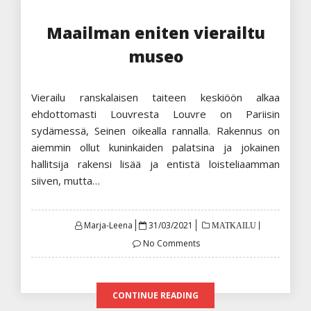
Maailman eniten vierailtu
museo
Vierailu ranskalaisen taiteen keskiöön alkaa
ehdottomasti Louvresta Louvre on Pariisin
sydämessä, Seinen oikealla rannalla. Rakennus on
aiemmin ollut kuninkaiden palatsina ja jokainen
hallitsija rakensi lisää ja entistä loisteliaamman
siiven, mutta…
Posted
Marja-Leena
31/03/2021
MATKAILU
on
No Comments
CONTINUE READING