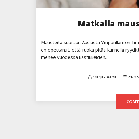
Matkalla maus
Mausteita suoraan Aasiasta Ympärilläni on ihm
on opettanut, että ruoka pitää kunnolla ryydittä
menee vuodessa kastikkeiden…
Poste
Marja-Leena
21/02
on
CONT