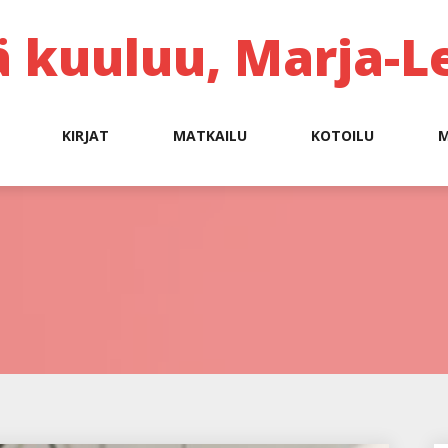
ä kuuluu, Marja-L
KIRJAT
MATKAILU
KOTOILU
M