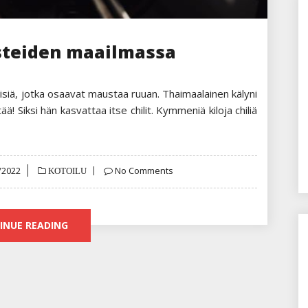
teiden maailmassa
isiä, jotka osaavat maustaa ruuan. Thaimaalainen kälyni
ä! Siksi hän kasvattaa itse chilit. Kymmeniä kiloja chiliä
d
/2022
No Comments
KOTOILU
INUE READING