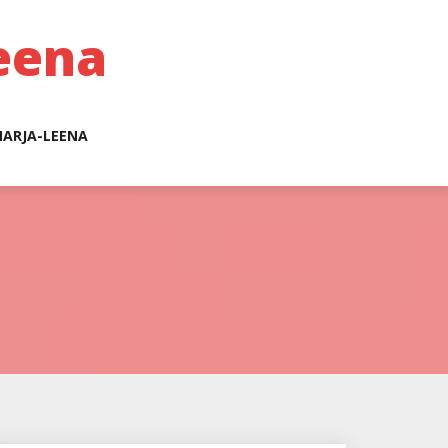
eena
ARJA-LEENA