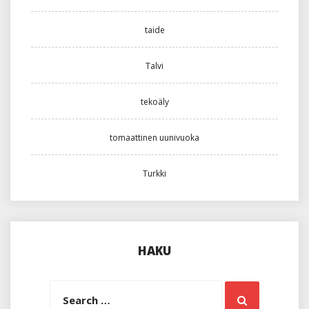
taide
Talvi
tekoäly
tomaattinen uunivuoka
Turkki
HAKU
Search
Search
for: