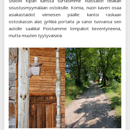
Siskoni Kipan kanssa surfasimme Ruissalon telakan
sisustusmyymälään ostoksille. Komia, nuori kaveri osaa
asiakastaidot viimeisen päälle: kantoi raskaan
ostoskassin alas jyrkkiä portaita ja sanoi tuovansa sen
autolle saakka! Poistuimme lompakot keventyneenä,
mutta muuten tyytyväisinä.