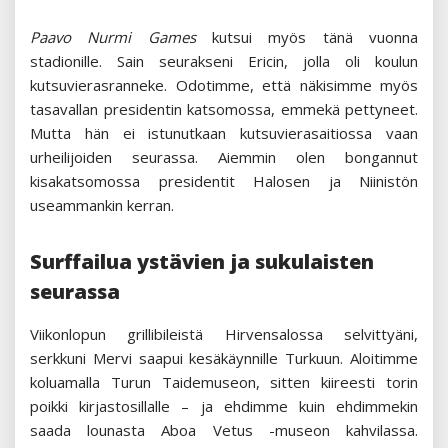
Paavo Nurmi Games
kutsui myös tänä vuonna
stadionille. Sain seurakseni Ericin, jolla oli koulun
kutsuvierasranneke. Odotimme, että näkisimme myös
tasavallan presidentin katsomossa, emmekä pettyneet.
Mutta hän ei istunutkaan kutsuvierasaitiossa vaan
urheilijoiden seurassa. Aiemmin olen bongannut
kisakatsomossa presidentit Halosen ja Niinistön
useammankin kerran.
Surffailua ystävien ja sukulaisten
seurassa
Viikonlopun grillibileistä Hirvensalossa selvittyäni,
serkkuni Mervi saapui kesäkäynnille Turkuun. Aloitimme
koluamalla Turun Taidemuseon, sitten kiireesti torin
poikki kirjastosillalle – ja ehdimme kuin ehdimmekin
saada lounasta Aboa Vetus -museon kahvilassa.