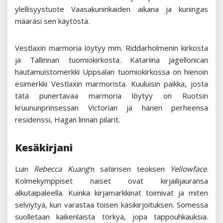
ylellisyystuote Vaasakuninkaiden aikana ja kuningas
määräsi sen käytöstä.
Vestlaxin marmoria löytyy mm. Riddarholmenin kirkosta
ja Tallinnan tuomiokirkosta. Katariina Jagellonican
hautamuistomerkki Uppsalan tuomiokirkossa on hienoin
esimerkki Vestlaxin marmorista. Kuuluisin paikka, josta
tätä punertavaa marmoria löytyy on Ruotsin
kruununprinsessan Victorian ja hänen perheensä
residenssi, Hagan linnan pilarit.
Kesäkirjani
Luin
Rebecca Kuang
‘n satiirisen teoksen
Yellowface
.
Kolmekymppiset naiset ovat kirjailijauransa
alkutaipaleella. Kuinka kirjamarkkinat toimivat ja miten
selviytyä, kun varastaa toisen käsikirjoituksen. Somessa
suolletaan kaikenlaista törkyä, jopa tappouhkauksia.