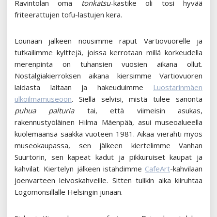
Ravintolan oma
tonkatsu
-kastike oli tosi hyvää
friteerattujen tofu-lastujen kera.
Lounaan jälkeen nousimme raput Vartiovuorelle ja
tutkailimme kylttejä, joissa kerrotaan millä korkeudella
merenpinta on tuhansien vuosien aikana ollut.
Nostalgiakierroksen aikana kiersimme Vartiovuoren
laidasta laitaan ja hakeuduimme
Luostarinmäen
ulkoilmamuseoon
. Siellä selvisi, mistä tulee sanonta
puhua palturia
tai, että viimeisin asukas,
rakennustyöläinen Hilma Mäenpää, asui museoalueella
kuolemaansa saakka vuoteen 1981. Aikaa vierähti myös
museokaupassa, sen jälkeen kiertelimme Vanhan
Suurtorin, sen kapeat kadut ja pikkuruiset kaupat ja
kahvilat. Kiertelyn jälkeen istahdimme
CafeArt
-kahvilaan
joenvarteen leivoskahveille. Sitten tulikin aika kiiruhtaa
Logomonsillalle Helsingin junaan.