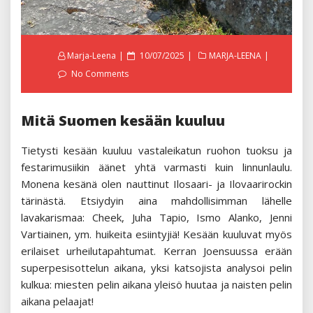
Posted
Marja-Leena
10/07/2025
MARJA-LEENA
on
No Comments
Mitä Suomen kesään kuuluu
Tietysti kesään kuuluu vastaleikatun ruohon tuoksu ja
festarimusiikin äänet yhtä varmasti kuin linnunlaulu.
Monena kesänä olen nauttinut Ilosaari- ja Ilovaarirockin
tärinästä. Etsiydyin aina mahdollisimman lähelle
lavakarismaa: Cheek, Juha Tapio, Ismo Alanko, Jenni
Vartiainen, ym. huikeita esiintyjiä! Kesään kuuluvat myös
erilaiset urheilutapahtumat. Kerran Joensuussa erään
superpesisottelun aikana, yksi katsojista analysoi pelin
kulkua: miesten pelin aikana yleisö huutaa ja naisten pelin
aikana pelaajat!