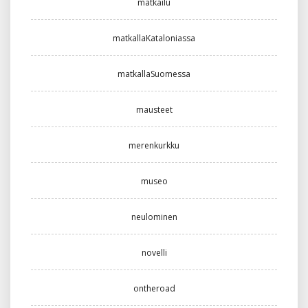
matkailu
matkallaKataloniassa
matkallaSuomessa
mausteet
merenkurkku
museo
neulominen
novelli
ontheroad