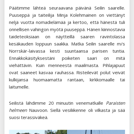
Päätimme lähteä seuraavana päivänä Seilin saarelle.
Puuseppä ja taiteilija Minja Kolehmainen on viettänyt
neljä vuotta nomadielämää ja kertoo, että hänestä tuli
onnellisen vahingon myötä puuseppä. Hänen kiinnostavia
taideteoksiaan on näytteillä saaren ravintolassa
kesäkauden loppuun saakka. Matka Seilin saarelle m/s
Norrskär-laivassa kesti suuntaansa parisen tuntia.
Ennakkokäsityksestäni poiketen saari on mitä
viehättävin. Kuin menneestä maailmasta. Pihlajapuut
ovat saaneet kasvaa rauhassa. Risteilevät polut veivät
kulkijansa huomaamatta rantaan, kirkkomaalle tai
laitumelle.
Seilistä lähdimme 20 minuutin venematkalle
Paraisten
helmeen
Nauvoon. Siellä vesiliikenne oli vilkasta ja sää
suosi terassiväkeä.