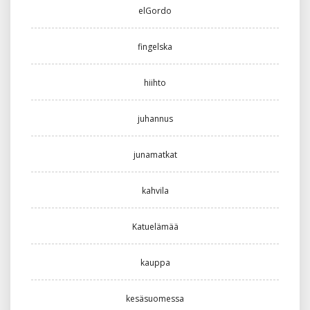
elGordo
fingelska
hiihto
juhannus
junamatkat
kahvila
Katuelämää
kauppa
kesäsuomessa