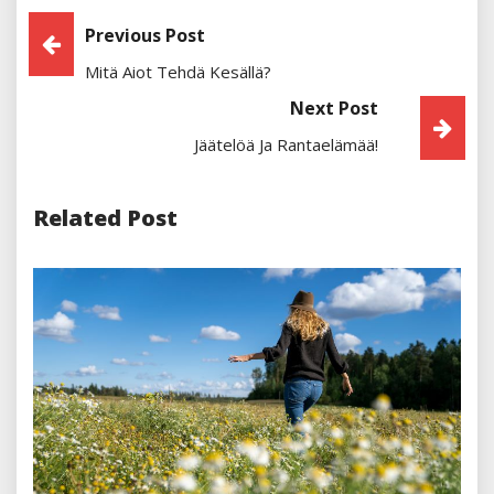
Artikkelien
Previous Post
Mitä Aiot Tehdä Kesällä?
Selaus
Next Post
Jäätelöä Ja Rantaelämää!
Related Post