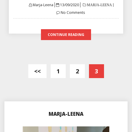
Posted
Marja-Leena
13/09/2020
MARJA-LEENA
on
No Comments
CONTINUE READING
Artikkelien
<<
1
2
3
sivutus
MARJA-LEENA