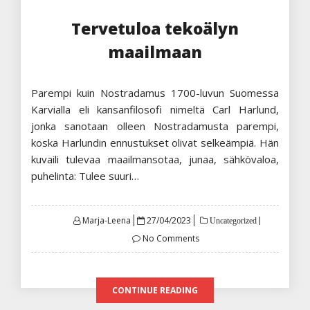
Tervetuloa tekoälyn
maailmaan
Parempi kuin Nostradamus 1700-luvun Suomessa
Karvialla eli kansanfilosofi nimeltä Carl Harlund,
jonka sanotaan olleen Nostradamusta parempi,
koska Harlundin ennustukset olivat selkeämpiä. Hän
kuvaili tulevaa maailmansotaa, junaa, sähkövaloa,
puhelinta: Tulee suuri…
Posted
Marja-Leena
27/04/2023
Uncategorized
on
No Comments
CONTINUE READING