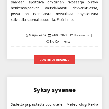
saareen sijoittuva omituinen rikossarja piirtyy
henkeäsalpaavan vauhdikkaasti dekkarikirjassa,
jossa on islantilaista mystiikkaa höystettynä
raikkaalla suomalaisuudella. Eipä ihme,…
Posted
Marja-Leena
24/03/2023
Uncategorized
on
No Comments
CONTINUE READING
Syksy syvenee
Sadetta ja paistetta vuorotellen. Meteorologi Pekka