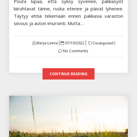
Pouta lupaa, että syksy syvenee, pakkasyöt
kiiruhtavat tänne, ruska etenee ja päivät lyhenee.
Täytyy ehtiä tekemään ennen pakkasia varaston
siivous ja auton imurointi. Mutta…
Posted
Marja-Leena
07/10/2022
Uncategorized
on
No Comments
CONTINUE READING