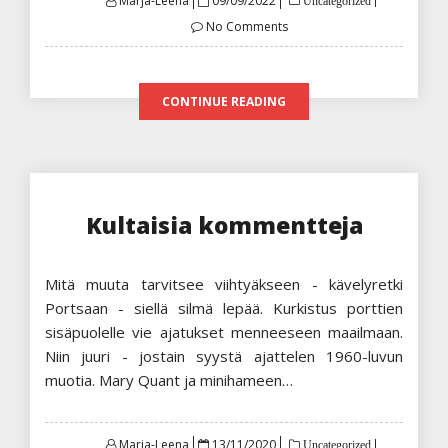
Marja-Leena
09/09/2022
Uncategorized
on
No Comments
CONTINUE READING
Kultaisia kommentteja
Mitä muuta tarvitsee viihtyäkseen - kävelyretki
Portsaan - siellä silmä lepää. Kurkistus porttien
sisäpuolelle vie ajatukset menneeseen maailmaan.
Niin juuri - jostain syystä ajattelen 1960-luvun
muotia. Mary Quant ja minihameen…
Posted
Marja-Leena
13/11/2020
Uncategorized