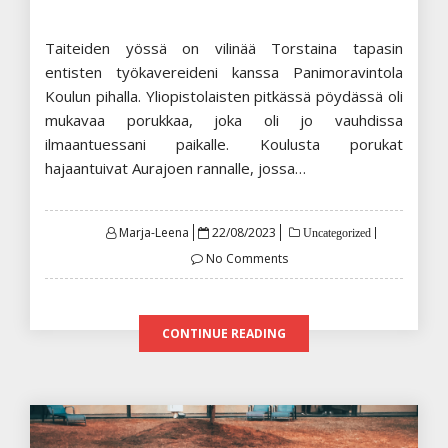
Taiteiden yössä on vilinää Torstaina tapasin
entisten työkavereideni kanssa Panimoravintola
Koulun pihalla. Yliopistolaisten pitkässä pöydässä oli
mukavaa porukkaa, joka oli jo vauhdissa
ilmaantuessani paikalle. Koulusta porukat
hajaantuivat Aurajoen rannalle, jossa…
Posted
Marja-Leena
22/08/2023
Uncategorized
on
No Comments
CONTINUE READING