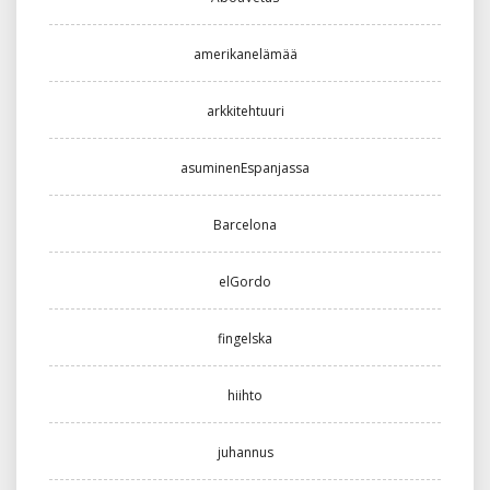
amerikanelämää
arkkitehtuuri
asuminenEspanjassa
Barcelona
elGordo
fingelska
hiihto
juhannus