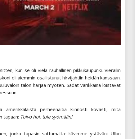
itten, kun se oli vielä rauhallinen pikkukaupunki. Vierailin
oni oli aiemmin osallistunut hirvijahtiin heidän kanssaan.
ouluvaloin talon harjaa myöten. Sadat värikkäinä loistavat
messuun.
 amerikkalaista perheenäitiä kiinnosti kovasti, mitä
än tapaan:
Toivo hoi, tule syömään!
nen, jonka tapasin sattumalta: kävimme ystäväni Ullan