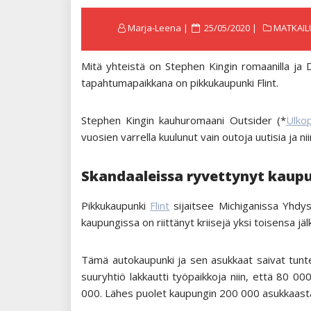
Posted
Marja-Leena
25/05/2020
MATKAIL
on
Mitä yhteistä on Stephen Kingin romaanilla ja D
tapahtumapaikkana on pikkukaupunki Flint.
Stephen Kingin kauhuromaani Outsider (*
Ulkop
vuosien varrella kuulunut vain outoja uutisia ja nii
Skandaaleissa ryvettynyt kaup
Pikkukaupunki
Flint
sijaitsee Michiganissa Yhdys
kaupungissa on riittänyt kriisejä yksi toisensa jäl
Tämä autokaupunki ja sen asukkaat saivat tunte
suuryhtiö lakkautti työpaikkoja niin, että 80 0
000. Lähes puolet kaupungin 200 000 asukkaasta