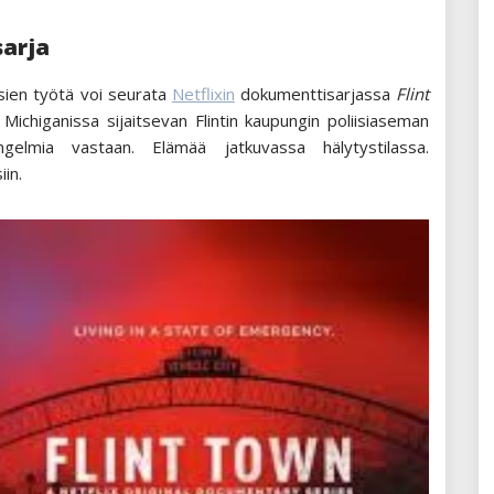
sarja
isien työtä voi seurata
Netflixin
dokumenttisarjassa
Flint
chiganissa sijaitsevan Flintin kaupungin poliisiaseman
ngelmia vastaan. Elämää jatkuvassa hälytystilassa.
in.