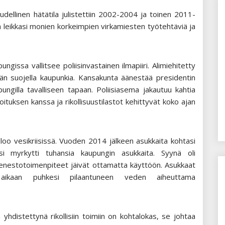
dellinen hätätila julistettiin 2002-2004 ja toinen 2011-
ka leikkasi monien korkeimpien virkamiesten työtehtäviä ja
ungissa vallitsee poliisinvastainen ilmapiiri. Alimiehitetty
ään suojella kaupunkia. Kansakunta äänestää presidentin
pungilla tavalliseen tapaan. Poliisiasema jakautuu kahtia
oituksen kanssa ja rikollisuustilastot kehittyvät koko ajan
loo vesikriisissä. Vuoden 2014 jälkeen asukkaita kohtasi
esi myrkytti tuhansia kaupungin asukkaita. Syynä oli
eenestotoimenpiteet jäivät ottamatta käyttöön. Asukkaat
 aikaan puhkesi pilaantuneen veden aiheuttama
hdistettynä rikollisiin toimiin on kohtalokas, se johtaa