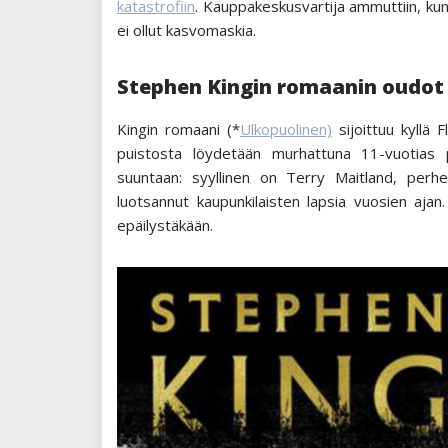
katastrofiin
. Kauppakeskusvartija ammuttiin, kun 
ei ollut kasvomaskia.
Stephen Kingin romaanin oudo
Kingin romaani (*
Ulkopuolinen)
sijoittuu kyllä 
puistosta löydetään murhattuna 11-vuotias 
suuntaan: syyllinen on Terry Maitland, perhe
luotsannut kaupunkilaisten lapsia vuosien ajan
epäilystäkään.