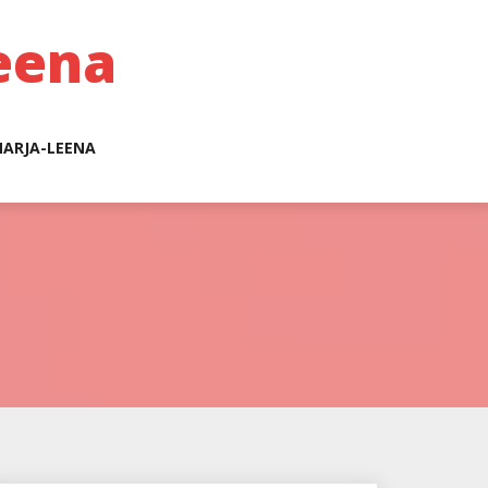
eena
ARJA-LEENA