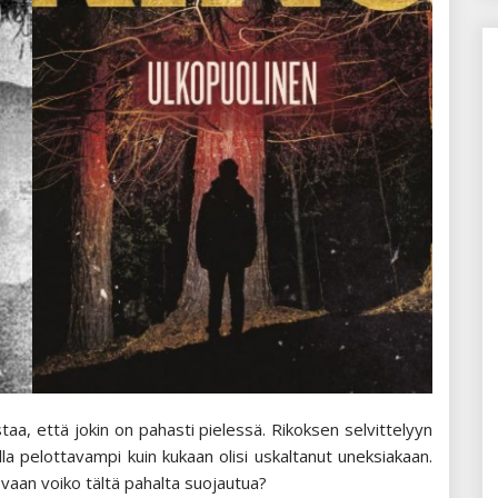
aa, että jokin on pahasti pielessä. Rikoksen selvittelyyn
la pelottavampi kuin kukaan olisi uskaltanut uneksiakaan.
vaan voiko tältä pahalta suojautua?