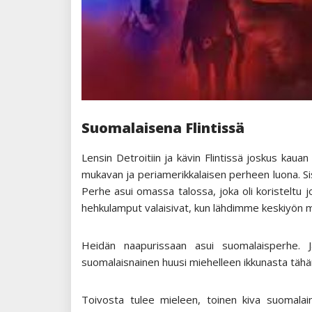
Suomalaisena Flintissä
Lensin Detroitiin ja kävin Flintissä joskus kauan s
mukavan ja periamerikkalaisen perheen luona. Sisk
Perhe asui omassa talossa, joka oli koristeltu j
hehkulamput valaisivat, kun lähdimme keskiyön 
Heidän naapurissaan asui suomalaisperhe. Ja
suomalaisnainen huusi miehelleen ikkunasta täh
Toivosta tulee mieleen, toinen kiva suomalai