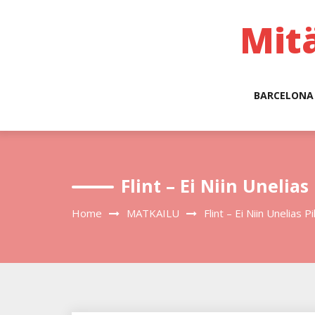
Skip
to
Mit
content
BARCELONA
Flint – Ei Niin Uneli
Home
MATKAILU
Flint – Ei Niin Unelias 