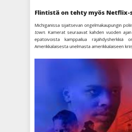
Flintistä on tehty myös Netflix-
Michiganissa sijaitsevan ongelmakaupungin poli
town
. Kamerat seuraavat kahden vuoden ajan Mi
epätoivoista kamppailua räjähdysherkkiä o
Amerikkalaisesta unelmasta amerikkalaiseen kriisi