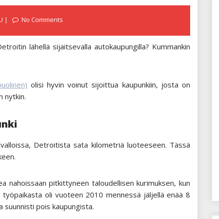
U
No Comments
etroitin lähellä sijaitsevalla autokaupungilla? Kummankin
uolinen)
olisi hyvin voinut sijoittua kaupunkiin, josta on
n nytkin.
unki
valloissa, Detroitista sata kilometriä luoteeseen. Tässä
keen.
a nahoissaan pitkittyneen taloudellisen kurimuksen, kun
00 työpaikasta oli vuoteen 2010 mennessä jäljellä enää 8
 suunnisti pois kaupungista.