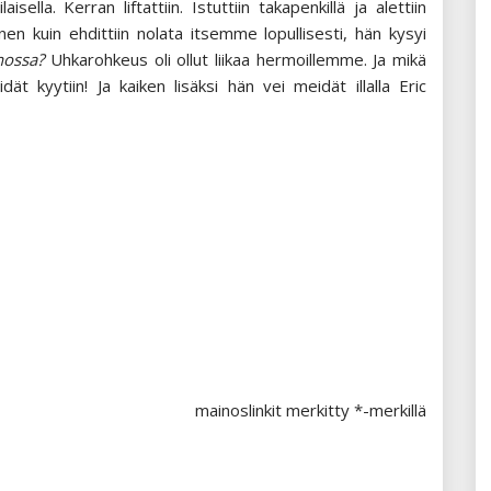
lla. Kerran liftattiin. Istuttiin takapenkillä ja alettiin
en kuin ehdittiin nolata itsemme lopullisesti, hän kysyi
nossa?
Uhkarohkeus oli ollut liikaa hermoillemme. Ja mikä
ät kyytiin! Ja kaiken lisäksi hän vei meidät illalla Eric
mainoslinkit merkitty *-merkillä