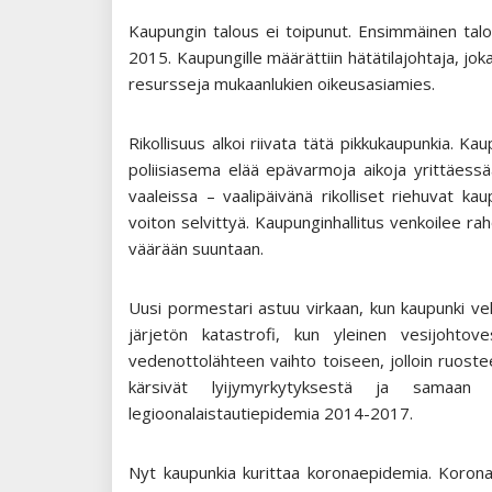
Kaupungin talous ei toipunut. Ensimmäinen talou
2015. Kaupungille määrättiin hätätilajohtaja, jo
resursseja mukaanlukien oikeusasiamies.
Rikollisuus alkoi riivata tätä pikkukaupunkia. Kaup
poliisiasema elää epävarmoja aikoja yrittäess
vaaleissa – vaalipäivänä rikolliset riehuvat kau
voiton selvittyä. Kaupunginhallitus venkoilee rah
väärään suuntaan.
Uusi pormestari astuu virkaan, kun kaupunki vel
järjetön katastrofi, kun yleinen vesijohtov
vedenottolähteen vaihto toiseen, jolloin ruost
kärsivät lyijymyrkytyksestä ja samaan
legioonalaistautiepidemia 2014-2017.
Nyt kaupunkia kurittaa koronaepidemia. Korona y