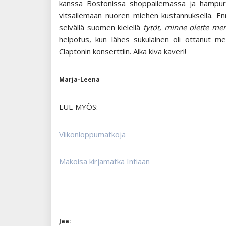
kanssa Bostonissa shoppailemassa ja hampurilaise
vitsailemaan nuoren miehen kustannuksella. Enn
selvällä suomen kielellä
tytöt, minne olette me
helpotus, kun lähes sukulainen oli ottanut meid
Claptonin konserttiin. Aika kiva kaveri!
Marja-Leena
LUE MYÖS:
Viikonloppumatkoja
Makoisa kirjamatka Intiaan
Jaa: