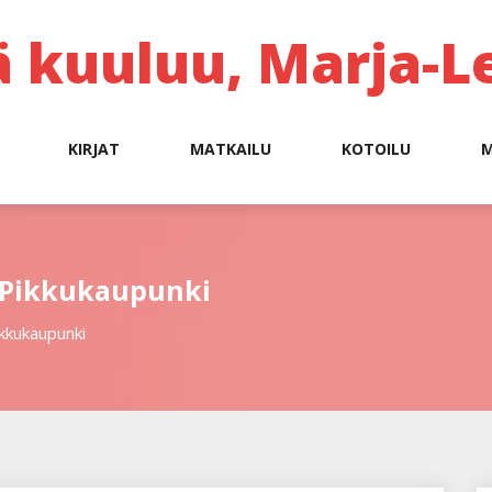
ä kuuluu, Marja-L
KIRJAT
MATKAILU
KOTOILU
M
as Pikkukaupunki
Pikkukaupunki