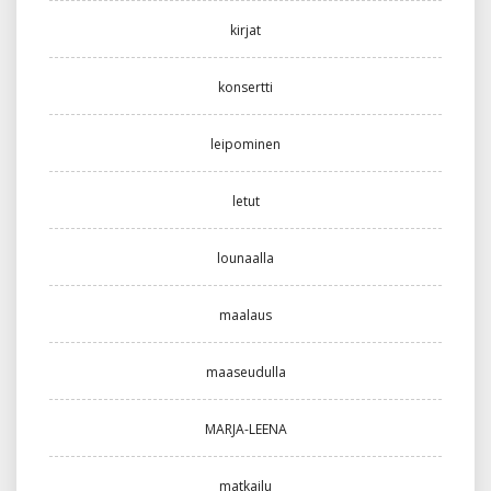
kirjat
konsertti
leipominen
letut
lounaalla
maalaus
maaseudulla
MARJA-LEENA
matkailu