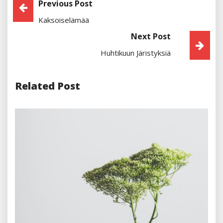
Artikkelien
Previous Post
Kaksoiselämää
Selaus
Next Post
Huhtikuun Järistyksiä
Related Post