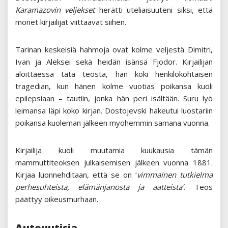
Karamazovin veljekset
herätti uteliaisuuteni siksi, että
monet kirjailijat viittaavat siihen.
Tarinan keskeisiä hahmoja ovat kolme veljestä Dimitri,
Ivan ja Aleksei sekä heidän isänsä Fjodor. Kirjailijan
aloittaessa tätä teosta, hän koki henkilökohtaisen
tragedian, kun hänen kolme vuotias poikansa kuoli
epilepsiaan – tautiin, jonka hän peri isältään. Suru lyö
leimansa läpi koko kirjan. Dostojevski hakeutui luostariin
poikansa kuoleman jälkeen myöhemmin samana vuonna.
Kirjailija kuoli muutamia kuukausia tämän
mammuttiteoksen julkaisemisen jälkeen vuonna 1881.
Kirjaa luonnehditaan, että se on ‘
vimmainen tutkielma
perhesuhteista, elämänjanosta ja aatteista’.
Teos
päättyy oikeusmurhaan.
Autouutisia