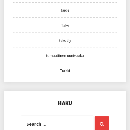
taide
Talvi
tekoäly
tomaattinen uunivuoka
Turkki
HAKU
Search
Search
for: