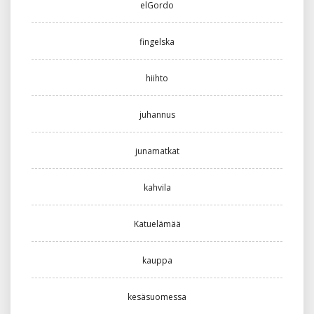
elGordo
fingelska
hiihto
juhannus
junamatkat
kahvila
Katuelämää
kauppa
kesäsuomessa