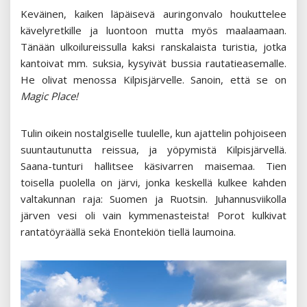
Keväinen, kaiken läpäisevä auringonvalo houkuttelee
kävelyretkille ja luontoon mutta myös maalaamaan.
Tänään ulkoilureissulla kaksi ranskalaista turistia, jotka
kantoivat mm. suksia, kysyivät bussia rautatieasemalle.
He olivat menossa Kilpisjärvelle. Sanoin, että se on
Magic Place!
Tulin oikein nostalgiselle tuulelle, kun ajattelin pohjoiseen
suuntautunutta reissua, ja yöpymistä Kilpisjärvellä.
Saana-tunturi hallitsee käsivarren maisemaa. Tien
toisella puolella on järvi, jonka keskellä kulkee kahden
valtakunnan raja: Suomen ja Ruotsin. Juhannusviikolla
järven vesi oli vain kymmenasteista! Porot kulkivat
rantatöyräällä sekä Enontekiön tiellä laumoina.