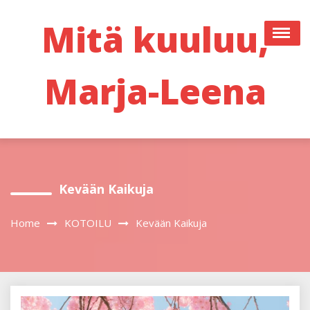
Skip
to
Mitä kuuluu,
content
Marja-Leena
Kevään Kaikuja
Home
KOTOILU
Kevään Kaikuja