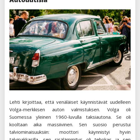
Lehti kirjoittaa, että venäläiset käynnistävät uudelleen
Volga-merkkisen auton valmistuksen. Volga oli
Suomessa yleinen 1960-luvulla taksiautona. Se oli
kooltaan aika massiivinen. Sen suosio perustui
talviominaisuuksiin: moottori käynnistyi hyvin
talvipakkasilla, sen sisälämmitys oli tehokas ja sen